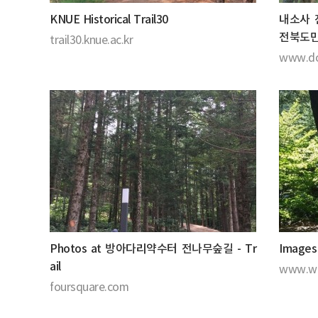
KNUE Historical Trail30
내소사 
전북도
trail30.knue.ac.kr
www.do
Photos at 방아다리약수터 전나무숲길 - Tr
Images
ail
www.we
foursquare.com