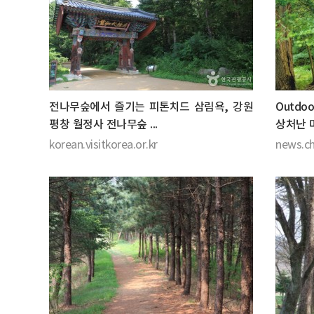
전나무숲에서 즐기는 피톤치드 삼림욕, 강원
Outd
평창 월정사 전나무숲 ...
상처난 마
korean.visitkorea.or.kr
news.c