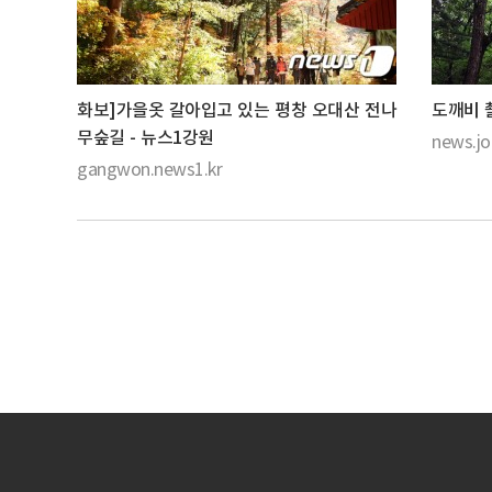
화보]가을옷 갈아입고 있는 평창 오대산 전나
도깨비 
무숲길 - 뉴스1강원
news.jo
gangwon.news1.kr