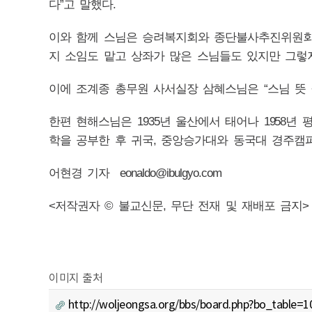
다”고 말했다.
이와 함께 스님은 승려복지회와 종단불사추진위원회에
지 소임도 맡고 상좌가 많은 스님들도 있지만 그렇지
이에 조계종 총무원 사서실장 삼혜스님은 “스님 뜻 
한편 현해스님은 1935년 울산에서 태어나 1958
학을 공부한 후 귀국, 중앙승가대와 동국대 경주캠퍼
어현경 기자 eonaldo@ibulgyo.com
<저작권자 © 불교신문, 무단 전재 및 재배포 금지>
이미지 출처
http://woljeongsa.org/bbs/board.php?bo_table=